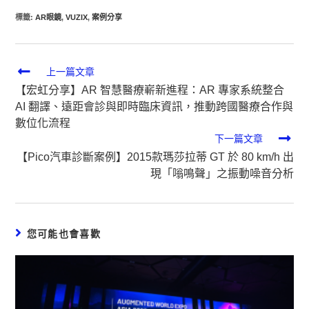
標籤
:
AR眼鏡
,
VUZIX
,
案例分享
上一篇文章
【宏虹分享】AR 智慧醫療嶄新進程：AR 專家系統整合
AI 翻譯、遠距會診與即時臨床資訊，推動跨國醫療合作與
數位化流程
下一篇文章
【Pico汽車診斷案例】2015款瑪莎拉蒂 GT 於 80 km/h 出
現「嗡鳴聲」之振動噪音分析
您可能也會喜歡