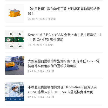
【使用教學】教你如何正確上手MSR震動運輸紀錄
器 !
25 10 月, 2023
/
0 評論
Kvaser M.2 PCIe xCAN 全新上市｜尺寸可裁切、1
–4 路 CAN FD 彈性配置
3 8 月, 2026
/
0 評論
大型變壓器運輸衝擊監測指南：如何降低 GIS、電
抗器等高價值設備的運輸損壞風險
29 7 月, 2026
/
0 評論
半導體設備巡檢如何實現 Hands-free？台灣頂尖
OSAT 廠導入宏虹 AI＋AR 智慧巡檢實務案例
27 7 月, 2026
/
0 評論