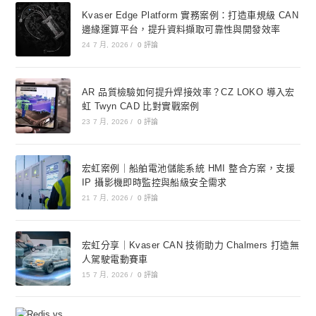
Kvaser Edge Platform 實務案例：打造車規級 CAN
邊緣運算平台，提升資料擷取可靠性與開發效率
24 7 月, 2026
/
0 評論
AR 品質檢驗如何提升焊接效率？CZ LOKO 導入宏
虹 Twyn CAD 比對實戰案例
23 7 月, 2026
/
0 評論
宏虹案例｜船舶電池儲能系統 HMI 整合方案，支援
IP 攝影機即時監控與船級安全需求
21 7 月, 2026
/
0 評論
宏虹分享｜Kvaser CAN 技術助力 Chalmers 打造無
人駕駛電動賽車
15 7 月, 2026
/
0 評論