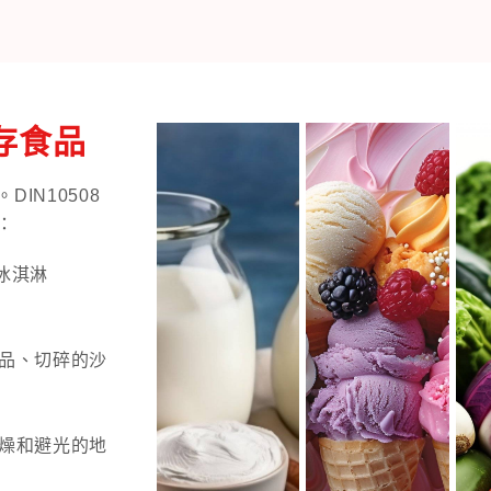
儲存食品
IN10508
：
冰淇淋
製品、切碎的沙
乾燥和避光的地