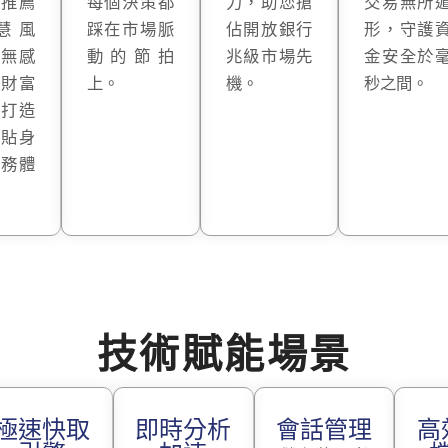
準推薦
每個決策都
力，助您搶
交易無所
慧風
踩在市場脈
佔開放銀行
形，守護
從無感
動的節拍
兆級市場先
金安全於
到財富
上。
機。
秒之間。
，打造
候貼身
服務體
技術賦能場景
極速快取
即時分析
會話管理
高