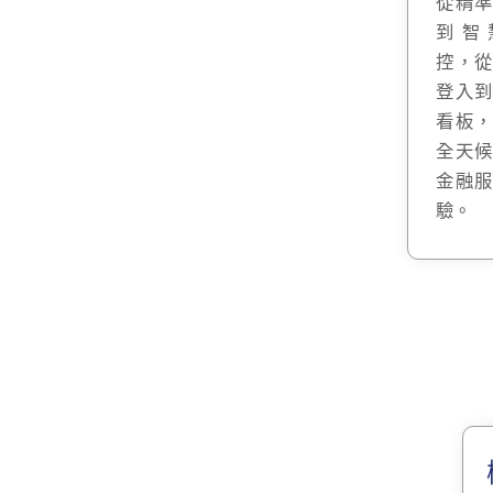
從精
到智
控，
登入
看板
全天
金融
驗。