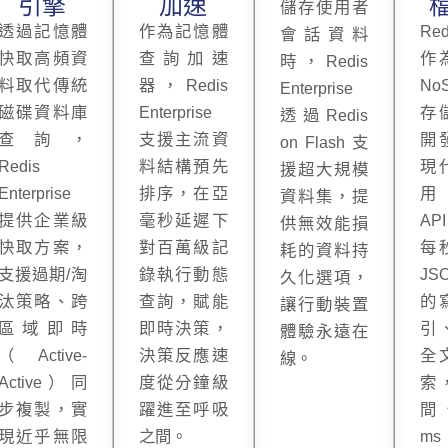
引擎
加速
儲存使用者
透過記憶體
作為記憶體
Re
會話資料
快取高頻資
查詢加速
作
時，Redis
料取代傳統
器，Redis
No
Enterprise
磁碟資料庫
Enterprise
存
透過Redis
查詢，
支援主流資
開
on Flash 支
Redis
料結構預先
現
援超大規模
Enterprise
排序，在亞
用
資料集，提
提供企業級
毫秒延遲下
AP
供無效能損
快取方案，
對百萬級記
每
耗的資料持
支援過期/淘
錄執行動態
JS
久化選項，
汰策略、跨
查詢，賦能
的
讓行動裝置
區域即時
即時決策，
引
體驗永遠在
（Active-
決策反應速
全
線。
Active）同
度從分鐘級
索
步複製，實
躍進至呼吸
間
現近乎無限
之間。
m