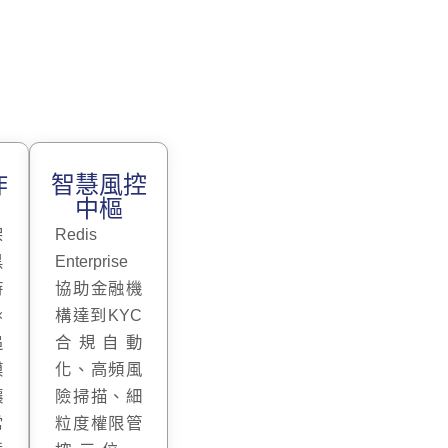
詐
智慧風控
中樞
架
Redis
黑
Enterprise
時
協助金融機
×
構達到KYC
追
合規自動
模
化、高頻風
讓
險掃描、細
常
粒度權限管