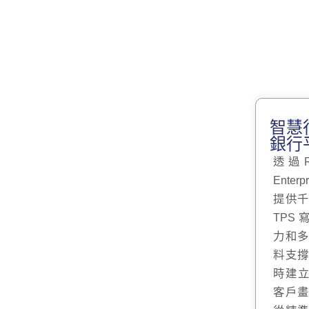
智慧
銀行
透過Re
Enterpr
提供
TPS 
力和
料支
時建立3
客戶