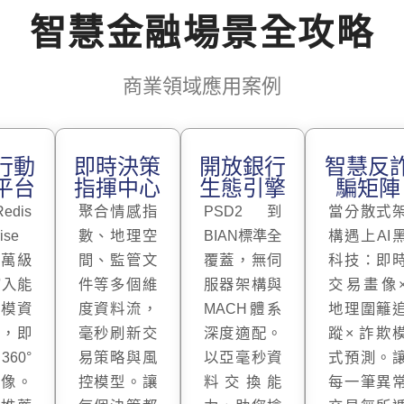
智慧金融場景全攻略
商業領域應用案例
行動
即時決策
開放銀行
智慧反
平台
指揮中心
生態引擎
騙矩陣
dis
聚合情感指
PSD2到
當分散式
ise
數、地理空
BIAN標準全
構遇上AI
千萬級
間、監管文
覆蓋，無伺
科技：即
寫入能
件等多個維
服器架構與
交易畫像
多模資
度資料流，
MACH體系
地理圍籬
撐，即
毫秒刷新交
深度適配。
蹤× 詐欺
60°
易策略與風
以亞毫秒資
式預測。
畫像。
控模型。讓
料交換能
每一筆異