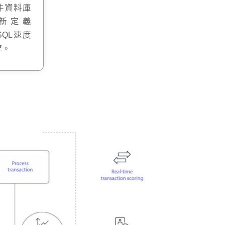
件資料庫
新定義
SQL速度
準。