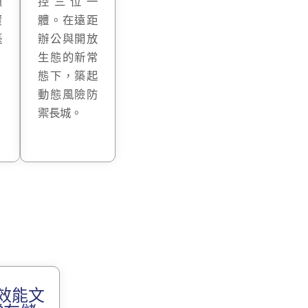
遁
控三位一
資
體。在遠距
毫
辦公與開放
生態的新常
態下，築起
動態風險防
禦長城。
效能文