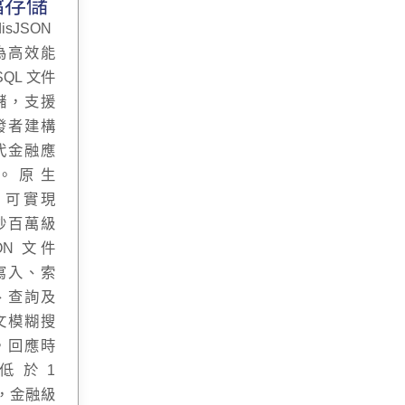
檔存儲
disJSON
為高效能
SQL 文件
儲，支援
發者建構
代金融應
。原生
I 可實現
秒百萬級
ON 文件
寫入、索
、查詢及
文模糊搜
，回應時
低於1
s，金融級