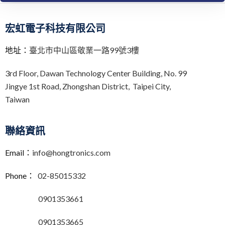
e
r
n
宏虹電子科技有限公司
a
t
地址：
臺北市中山區敬業一路99號3樓
i
v
3rd Floor,
Dawan Technology Center Building,
No. 99
e
Jingye 1st Road, Zhongshan District, Taipei City,
:
Taiwan
聯絡資訊
Email：
info@hongtronics.com
Phone：
02-85015332
0901353661
0901353665