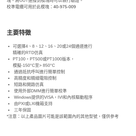
塊。將UUT連接到模塊時可以執行驗證。
校準電纜可用於此模塊：
40-975-009
主要特徵
可選擇4、8、12、16、20或24個通道進行
精確的RTD仿真
PT100，PT500或PT1000版本，
模擬-150°C至> 850°C
通過抵抗呼叫進行簡單控制
高精度和精細電阻控制
短路和開路仿真
使用外部DMM進行簡單校準
Windows提供的VISA，IVI和內核驅動程序
由PXI或LXI機箱支持
三年保固
*注意：以上產品圖片可能是該範圍內的其他型號，僅供參考