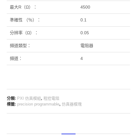
最大R（Ω）：
4500
準確性 （％）：
0.1
分辨率（Ω）：
0.05
頻道類型：
電阻器
頻道：
4
分類:
PXI 仿真模組
,
程控電阻
標籤:
precision programmable
,
仿真器模塊