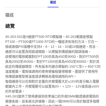
描述
描述
總覽
40-263-502是4通道PT500 RTD模擬器。40-263範圍是模擬
PT100，PT500或PT1000 RTD的一種經濟有效的方法。它在一
個或兩個PXI插槽中支持4、8、12、16、20或24個通道。而且，
通道可以設置為短路或開路，以模擬到傳感器的錯誤接線。
該模塊的電阻範圍對於PT100仿真為40Ω至900Ω，對於PT500仿
真為200Ω至4500Ω，對於PT1000仿真為400Ω至9000Ω。對於其
給定的傳感器類型，所有版本均適合模擬約-150°C至> + 850°C的
溫度範圍。電阻值調用的使用使編程變得簡單，還提供了使用所
用傳感器模型將溫度請求轉換為電阻調用的API。
每個通道可以在相對於定義的共模電壓大於±15V的差分輸入電壓
範圍內工作。共模電壓可以設置為0V，+ 12V，-12V或高達±50V
的外部電源。
X40-263提供了使用連接到校準端口的外部DMM驗證通道電阻的
便捷系統。該系統允許級聯，因此一個DMM可以用於驗證多個模