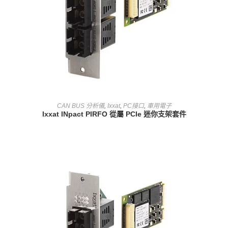
查看內容
CAN BUS 分析儀
,
Ixxat
,
PC接口
,
車用電子
Ixxat INpact PIRFO 從屬 PCIe 迷你支架套件