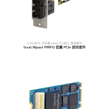
查看內容
CAN BUS 分析儀
,
Ixxat
,
PC接口
,
車用電子
Ixxat INpact PIRFO 從屬 PCIe 迷你套件