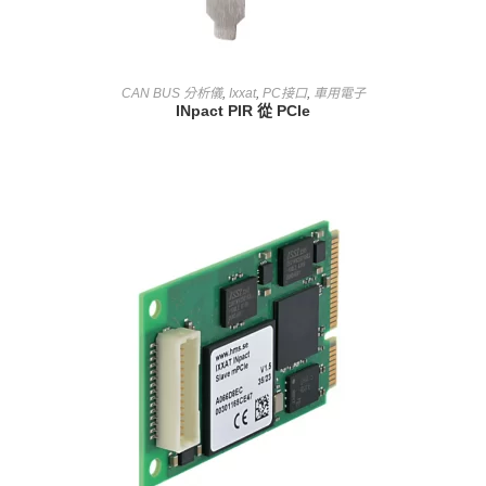
查看內容
CAN BUS 分析儀
,
Ixxat
,
PC接口
,
車用電子
INpact PIR 從 PCIe