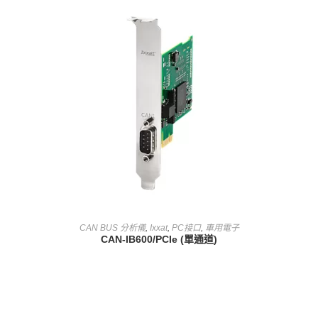
查看內容
CAN BUS 分析儀
,
Ixxat
,
PC接口
,
車用電子
CAN-IB600/PCIe (單通道)