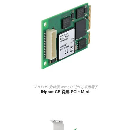
查看內容
CAN BUS 分析儀
,
Ixxat
,
PC接口
,
車用電子
INpact CE 從屬 PCIe Mini