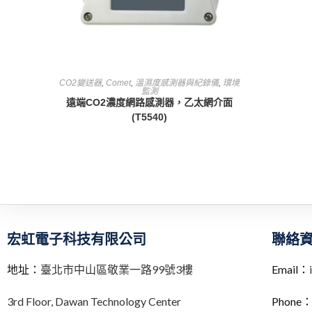
查看內容
CO2變送器
,
Comet
,
溫濕度感測器與紀錄儀
,
環境
監測
遠端CO2濃度網路感測器，乙太網介面
(T5540)
宏虹電子科技有限公司
聯絡
地址：
臺北市中山區敬業一路99號3樓
Email：
3rd Floor,
Dawan Technology Center
Phone