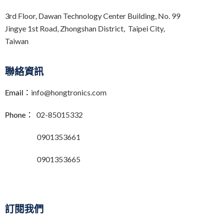
3rd Floor,
Dawan Technology Center Building,
No. 99
Jingye 1st Road, Zhongshan District, Taipei City,
Taiwan
聯絡資訊
Email：
info@hongtronics.com
Phone：
02-85015332
0901353661
0901353665
訂閱我們