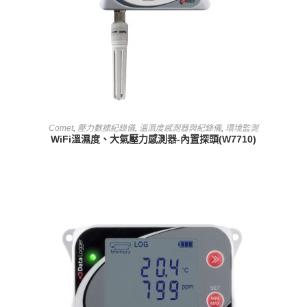
查看內容
Comet
,
壓力數據紀錄儀
,
溫濕度感測器與紀錄儀
,
環境監測
WiFi溫濕度、大氣壓力感測器-內置探頭(W7710)