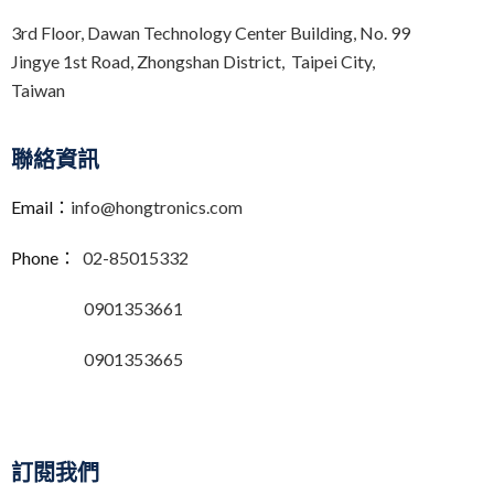
3rd Floor,
Dawan Technology Center Building,
No. 99
Jingye 1st Road, Zhongshan District, Taipei City,
Taiwan
聯絡資訊
Email：
info@hongtronics.com
Phone：
02-85015332
0901353661
0901353665
訂閱我們