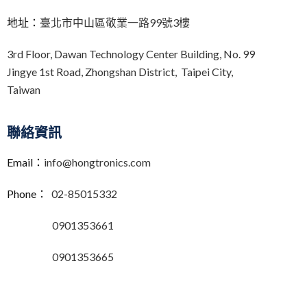
地址：
臺北市中山區敬業一路99號3樓
3rd Floor,
Dawan Technology Center Building,
No. 99
Jingye 1st Road, Zhongshan District, Taipei City,
Taiwan
聯絡資訊
Email：
info@hongtronics.com
Phone：
02-85015332
0901353661
0901353665