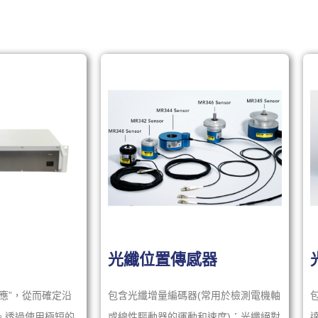
光纖位置傳感器
應”，從而確定沿
包含光纖增量編碼器(常用於檢測電機軸
。透過使用極短的
或線性驅動器的運動和速度)；光纖絕對