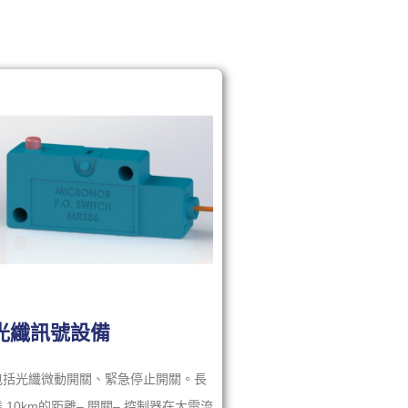
光纖訊號設備
包括光纖微動開關、緊急停止開關。長
達 10km的距離– 開關– 控制器在大電流