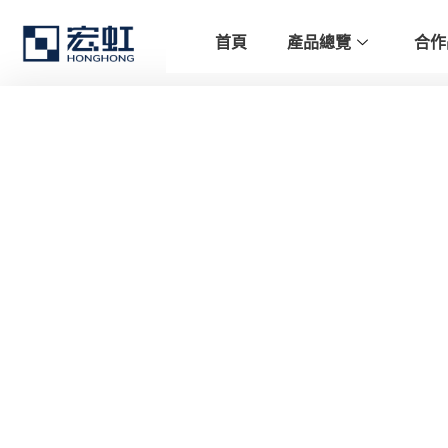
首頁
產品總覽
合作
光纖感測器
光纖感測器純光學無源設計為基礎
對於電磁場具有極強的免疫力，可以在傳統感