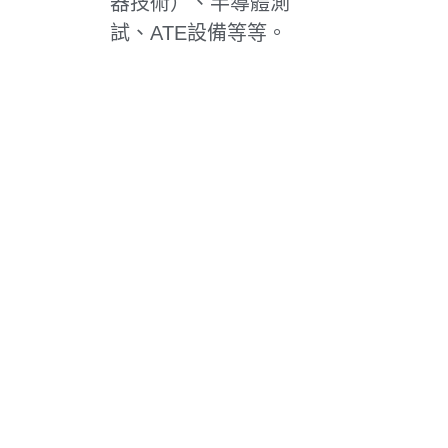
器技術）、半導體測
試、ATE設備等等。
天文學
（無線電波）