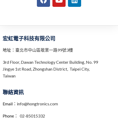
t
e
r
n
a
t
i
宏虹電子科技有限公司
v
e
地址：
臺北市中山區敬業一路99號3樓
:
3rd Floor,
Dawan Technology Center Building,
No. 99
Jingye 1st Road, Zhongshan District, Taipei City,
Taiwan
聯絡資訊
Email：
info@hongtronics.com
Phone：
02-85015332