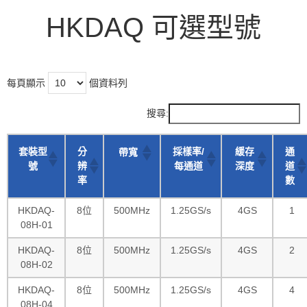
HKDAQ 可選型號
每頁顯示
個資料列
搜尋:
套裝型
分
採樣率/
緩存
通
帶寬
號
辨
每通道
深度
道
率
數
HKDAQ-
8位
500MHz
1.25GS/s
4GS
1
08H-01
HKDAQ-
8位
500MHz
1.25GS/s
4GS
2
08H-02
HKDAQ-
8位
500MHz
1.25GS/s
4GS
4
08H-04