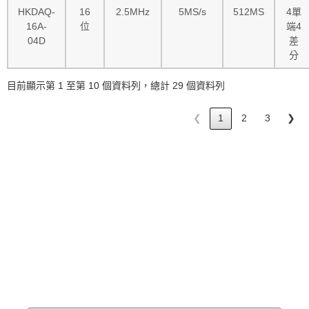
HKDAQ-
16
2.5MHz
5MS/s
512MS
4單
16A-
位
端4
04D
差
分
目前顯示第 1 至第 10 個資料列，總計 29 個資料列
❮
1
2
3
❯
如有更多需求，歡迎隨時聯
繫我們
公司名稱