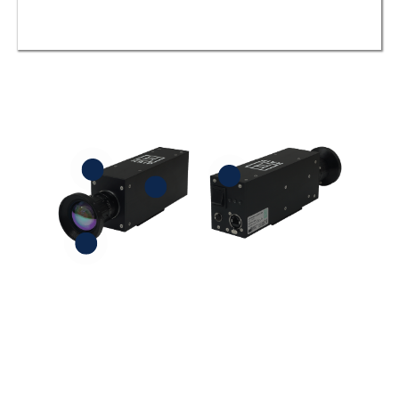
(900-1730 nm)
工業連接器
高幀率
超光譜線掃描器