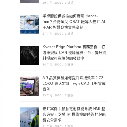
29 7 月, 2026
/
0 評論
半導體設備巡檢如何實現 Hands-
free？台灣頂尖 OSAT 廠導入宏虹 AI
＋AR 智慧巡檢實務案例
27 7 月, 2026
/
0 評論
Kvaser Edge Platform 實務案例：打
造車規級 CAN 邊緣運算平台，提升資
料擷取可靠性與開發效率
24 7 月, 2026
/
0 評論
AR 品質檢驗如何提升焊接效率？CZ
LOKO 導入宏虹 Twyn CAD 比對實戰
案例
23 7 月, 2026
/
0 評論
宏虹案例｜船舶電池儲能系統 HMI 整
合方案，支援 IP 攝影機即時監控與船
級安全需求
21 7 月, 2026
/
0 評論