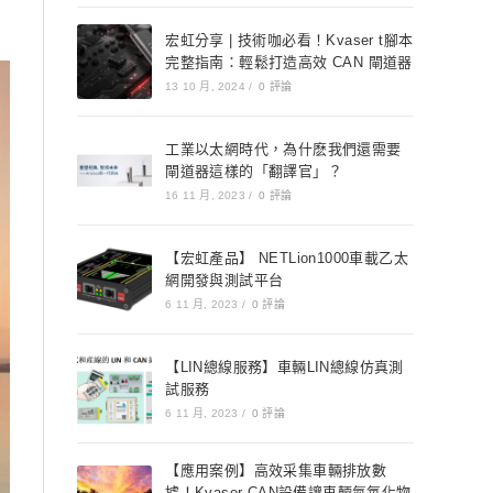
宏虹分享 | 技術咖必看！Kvaser t腳本
完整指南：輕鬆打造高效 CAN 閘道器
13 10 月, 2024
/
0 評論
工業以太網時代，為什麽我們還需要
閘道器這樣的「翻譯官」？
16 11 月, 2023
/
0 評論
【宏虹產品】 NETLion1000車載乙太
網開發與測試平台
6 11 月, 2023
/
0 評論
【LIN總線服務】車輛LIN總線仿真測
試服務
6 11 月, 2023
/
0 評論
【應用案例】高效采集車輛排放數
據！Kvaser CAN設備讓車輛氮氧化物