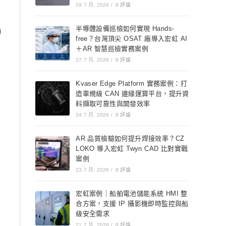
29 7 月, 2026
/
0 評論
半導體設備巡檢如何實現 Hands-
)
free？台灣頂尖 OSAT 廠導入宏虹 AI
＋AR 智慧巡檢實務案例
27 7 月, 2026
/
0 評論
Kvaser Edge Platform 實務案例：打
造車規級 CAN 邊緣運算平台，提升資
料擷取可靠性與開發效率
24 7 月, 2026
/
0 評論
AR 品質檢驗如何提升焊接效率？CZ
LOKO 導入宏虹 Twyn CAD 比對實戰
案例
23 7 月, 2026
/
0 評論
宏虹案例｜船舶電池儲能系統 HMI 整
合方案，支援 IP 攝影機即時監控與船
級安全需求
21 7 月, 2026
/
0 評論