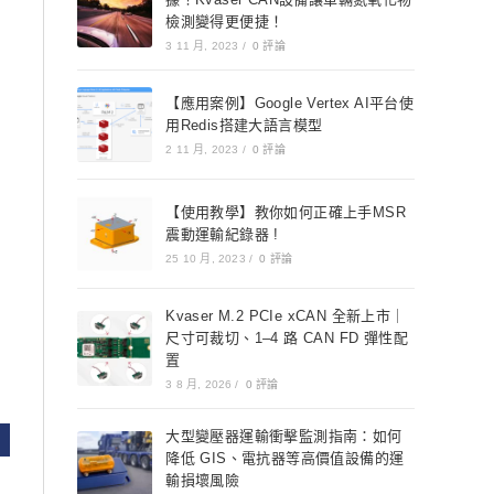
檢測變得更便捷！
3 11 月, 2023
/
0 評論
【應用案例】Google Vertex AI平台使
用Redis搭建大語言模型
2 11 月, 2023
/
0 評論
【使用教學】教你如何正確上手MSR
震動運輸紀錄器 !
25 10 月, 2023
/
0 評論
Kvaser M.2 PCIe xCAN 全新上市｜
尺寸可裁切、1–4 路 CAN FD 彈性配
置
3 8 月, 2026
/
0 評論
大型變壓器運輸衝擊監測指南：如何
降低 GIS、電抗器等高價值設備的運
輸損壞風險