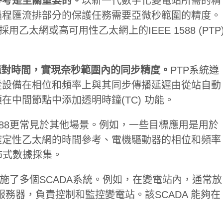
參考是至關重要的。
以新一代數字化變電站所需的精
過程匯流排部分的保護任務需要亞微秒範圍的精度。
用乙太網或高可用性乙太網上的IEEE 1588 (PTP
絕對時間，實現奈秒範圍內的同步精度。
PTP系統遵
從設備在相位和頻率上與其同步傳播延遲由從站自動
中間節點中添加透明時鐘(TC) 功能。
1588更常見於其他場景。例如，一些目標應用是用於
確定性乙太網的時間參考、電機驅動器的相位和頻率
佈式數據採集。
往實施了多個SCADA系統。例如，在變電站內，通常放
的監控服務器，負責控制和監控變電站。該SCADA 能夠在