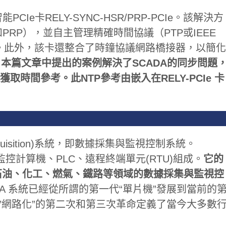
Ie卡RELY-SYNC-HSR/PRP-PCIe。該解決方
RP），並自主管理精確時間協議（PTP或IEEE
步。此外，該卡還整合了時鐘協議網路橋接器，以簡化
本篇文章中提出的案例解決了SCADA的同步問題
統獲取時間參考。此NTP參考由嵌入在RELY-PCIe 卡
ata Acquisition)系統，即數據採集與監視控制系統。
控計算機、PLC、遠程終端單元(RTU)組成。
它的
石油、化工、燃氣、鐵路等領域的數據採集與監視控
DA 系統已經從所謂的第一代“單片機”發展到當前的
和“’網路化”的第二次和第三次革命定義了當今大多數