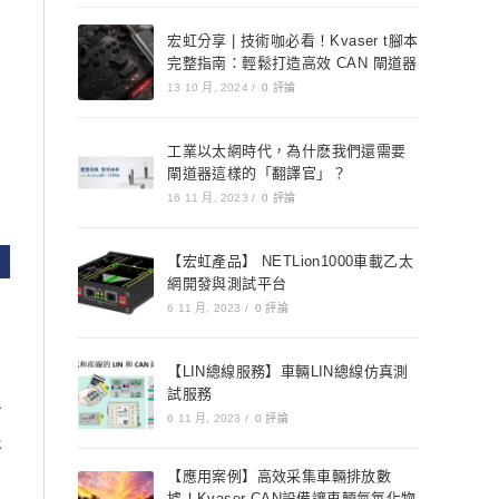
宏虹分享 | 技術咖必看！Kvaser t腳本
完整指南：輕鬆打造高效 CAN 閘道器
13 10 月, 2024
/
0 評論
，
工業以太網時代，為什麽我們還需要
閘道器這樣的「翻譯官」？
16 11 月, 2023
/
0 評論
【宏虹產品】 NETLion1000車載乙太
網開發與測試平台
6 11 月, 2023
/
0 評論
【LIN總線服務】車輛LIN總線仿真測
試服務
第
6 11 月, 2023
/
0 評論
行
【應用案例】高效采集車輛排放數
據！Kvaser CAN設備讓車輛氮氧化物