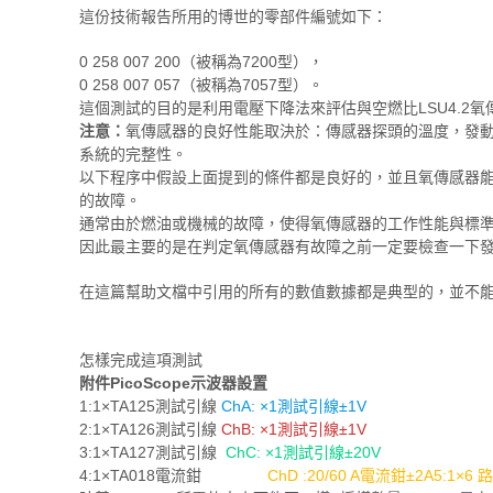
這份技術報告所用的博世的零部件編號如下：
0 258 007 200（被稱為7200型），
0 258 007 057（被稱為7057型）。
這個測試的​​目的是利用電壓下降法來評估與空燃比LSU4.2
注意：
氧傳感器的良好性能取決於：傳感器探頭的溫度，發
系統的完整性。
以下程序中假設上面提到的條件都是良好的，並且氧傳感器
的故障。
通常由於燃油或機械的故障，使得氧傳感器的工作性能與標
因此最主要的是在判定氧傳感器有故障之前一定要檢查一下
在這篇幫助文檔中引用的所有的數值數據都是典型的，並不
怎樣完成這項測試
附件PicoScope示波器設置
1:1×TA125測試引線
ChA: ×1測試引線±1V
2:1×TA126測試引線
ChB: ×1測試引線±1V
3:1×TA127測試引線
ChC: ×1測試引線±20V
4:1×TA018電流鉗
ChD :20/60 A電流鉗±2A5:1×