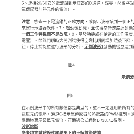
5、連接20/60安的電流鉗到示波器的D通道，歸零，然後
氧傳感器加熱元件的電流）。
注意
：檢查一下電流鉗的正確方向，確保示波器讀到一個正的電流
來運行示波器軟件。7、起動發動機，並使得空轉速度達到穩
一個工作特性而不是故障
。8、當發動機處在恰當的工作溫度
電壓）。節氣門瞬時大開測試使得空燃比瞬間增加然後下降，這表
鈕，停止捕捉並進行波形的分析。
示例波形1
發動機從怠速到
圖4
示例波
圖5
在示例波形中的所有數值都是典型的，並不一定適用於所有的
泵單元的電壓。通道C指示氧傳感器加熱電路的PWM控制。
學通道表示泵單元電流，可通過公式通道B /38.7Ω得到。
波形診斷
參考特定試驗條件和結果下的車輛技術數據