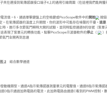
將鉗子夾在連接到氧傳感器接口端子4上的通用引線周圍（在這裡我們能夠獲
值。6、通過單擊鍵盤上的空格鍵或PicoScope軟件中的
開始
按鈕
定。在氧傳感器的溫度上升期間，你的波形中可能存在噪聲的干擾。
這是
上時，進行多次節氣門瞬時大開的試驗，並同時監控通道B的信號（泵單
現了泵單元的轉換功能。點擊PicoScope示波器軟件的
停止
（
）
節氣門全開再到怠速
形 2
結合數學通道
發動機類型。通道A指示氧傳感器測量單元的電壓值。通道B指示氧傳感
通道D指示通過加熱電路的電流，此加熱電路由通道C看到的PWM控制。