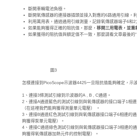
斷開車輛電池負極。
斷開氧傳感器的連接器插頭並接入對應的6路通用引線，
利用萬用表，通過通用引線測量，記錄氧傳感器端子6和2
如果能夠獲得正確的阻抗值，那麼，
移開三用電表，並重
如果獲得的阻抗值與額定值不一致，那麼請看文章最後的“
圖3
怎樣連接到PicoScope示波器4425一旦阻抗值能夠確定
1、連接3條測試引線到示波器的A , B , C通道。
2、連接A通道藍色的測試引線到與氧傳感器的接口端子1相
（在這裡我們能夠獲得測量單元電壓） 。
3、連接B通道紅色測試引線到與氧傳感器接口端子6相連的
夠獲得泵單元電壓）。
4、連接C通道綠色測試引線到與氧傳感器接口端子3相連的
夠獲得氧傳感器加熱元件的控制電壓）。