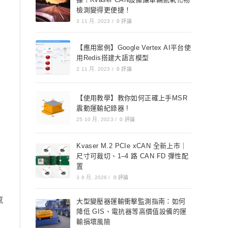
檢測變得更便捷！
3 11 月, 2023
/
0 評論
【應用案例】Google Vertex AI平台使
用Redis搭建大語言模型
2 11 月, 2023
/
0 評論
【使用教學】教你如何正確上手MSR
震動運輸紀錄器 !
25 10 月, 2023
/
0 評論
Kvaser M.2 PCIe xCAN 全新上市｜
尺寸可裁切、1–4 路 CAN FD 彈性配
置
3 8 月, 2026
/
0 評論
感
大型變壓器運輸衝擊監測指南：如何
降低 GIS、電抗器等高價值設備的運
輸損壞風險