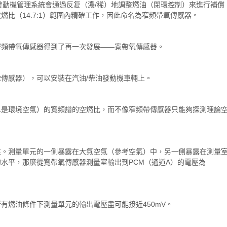
此發動機管理系統會通過反复（濃/稀）地調整燃油（閉環控制）來進行補償
比（14.7:1）範圍內精確工作，因此命名為窄頻帶氧傳感器。
窄頻帶氧傳感器得到了再一次發展——寬帶氧傳感器。
R傳感器），可以安裝在汽油/柴油發動機車輛上。
20:1是環境空氣）的寬頻譜的空燃比，而不像窄頻帶傳感器只能夠探測理論
性。測量單元的一側暴露在大氣空氣（參考空氣）中，另一側暴露在測量
水平，那麼從寬帶氧傳感器測量室輸出到PCM（通道A）的電壓為
有燃油條件下測量單元的輸出電壓盡可能接近450mV。