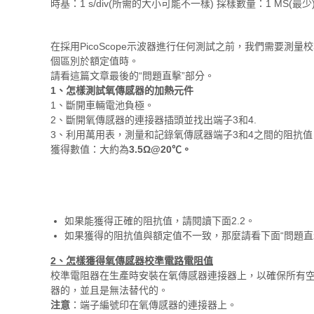
時基：1 s/div(所需的大小可能不一樣) 採樣數量：1 MS(最少
在採用PicoScope示波器進行任何測試之前，我們需要
個區別於額定值時。
請看這篇文章最後的“問題直擊”部分。
1、怎樣測試氧傳感器的加熱元件
1、斷開車輛電池負極。
2、斷開氧傳感器的連接器插頭並找出端子3和4.
3、利用萬用表，測量和記錄氧傳感器端子3和4之間的阻抗值
獲得數值：大約為
3.5Ω@20℃。
如果能獲得正確的阻抗值，請閱讀下面2.2。
如果獲得的阻抗值與額定值不一致，那麼請看下面“問題直
2、怎樣獲得氧傳感器校準電路電阻值
校準電阻器在生產時安裝在氧傳感器連接器上，以確保所有空
器的，並且是無法替代的。
注意
：端子編號印在氧傳感器的連接器上。