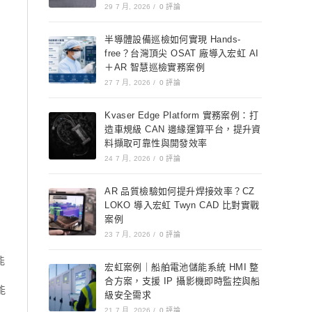
29 7 月, 2026
/
0 評論
半導體設備巡檢如何實現 Hands-
free？台灣頂尖 OSAT 廠導入宏虹 AI
＋AR 智慧巡檢實務案例
27 7 月, 2026
/
0 評論
Kvaser Edge Platform 實務案例：打
造車規級 CAN 邊緣運算平台，提升資
料擷取可靠性與開發效率
24 7 月, 2026
/
0 評論
AR 品質檢驗如何提升焊接效率？CZ
LOKO 導入宏虹 Twyn CAD 比對實戰
案例
23 7 月, 2026
/
0 評論
能
宏虹案例｜船舶電池儲能系統 HMI 整
合方案，支援 IP 攝影機即時監控與船
能
級安全需求
21 7 月, 2026
/
0 評論