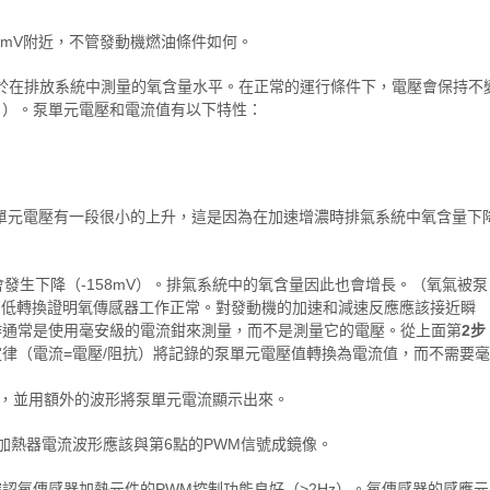
50mV附近，不管發動機燃油條件如何。
於在排放系統中測量的氧含量水平。在正常的運行條件下，電壓會保持不
 1.0 ）。泵單元電壓和電流值有以下特性：
時泵單元電壓有一段很小的上升，這是因為在加速增濃時排氣系統中氧含量下
發生下降（-158mV）。排氣系統中的氧含量因此也會增長。（氧氣被泵
低轉換證明氧傳感器工作正常。對發動機的加速和減速反應應該接近瞬
作通常是使用毫安級的電流鉗來測量，而不是測量它的電壓。從上面第
2步
律（電流=電壓/阻抗）將記錄的泵單元電壓值轉換為電流值，而不需要毫
，並用額外的波形將泵單元電流顯示出來。
。加熱器電流波形應該與第6點的PWM信號成鏡像。
這確認氧傳感器加熱元件的PWM控制功能良好（>2Hz）。氧傳感器的感應元