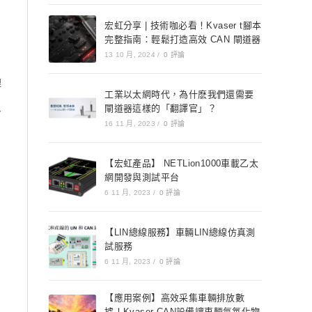
宏虹分享 | 技術咖必看！Kvaser t腳本
完整指南：輕鬆打造高效 CAN 閘道器
13 10 月, 2024
/
0 評論
理
工業以太網時代，為什麽我們還需要
閘道器這樣的「翻譯官」？
身
16 11 月, 2023
/
0 評論
【宏虹產品】 NETLion1000車載乙太
網開發與測試平台
6 11 月, 2023
/
0 評論
【LIN總線服務】車輛LIN總線仿真測
試服務
6 11 月, 2023
/
0 評論
【應用案例】高效采集車輛排放數
據！Kvaser CAN設備讓車輛氮氧化物