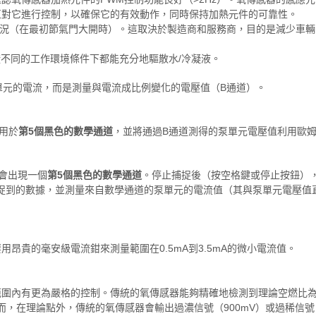
中一直對它進行控制，以確保它的有效動作，同時保持加熱元件的可靠性。
情況（在最初節氣門大開時）。這取決於製造商和服務商，目的是減少車輛
不同的工作環境條件下都能充分地驅散水/冷凝液。
單元的電流，而是測量與電流成比例變化的電壓值（B通道）。
應用於
第5個黑色的數學通道
，並將通過B通道測得的泵單元電壓值利用歐
會出現一個
第5個黑色的數學通道
。停止捕捉後（按空格鍵或停止按鈕）
捉到的數據，並測量來自數學通道的泵單元的電流值（其與泵單元電壓值
昂貴的毫安級電流鉗來測量範圍在0.5mA到3.5mA的微小電流值。
範圍內有更為嚴格的控制。傳統的氧傳感器能夠精確地檢測到理論空燃比
mV。然而，在理論點外，傳統的氧傳感器會輸出過濃信號（900mV）或過稀信號