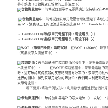
參考數據（發動機處在恰當的工作溫度下）
發動機怠速中：
氧傳感器測量單元電壓應該保持穩定在4
發動機怠速中：
氧傳感器泵單元電壓會增加還是下降取決
為0V ，這表明正確的理論計量空燃比為14.7:1 （lambda
Lambda<1.0(稀)泵單元電壓下降，電流增長（+）
Lambda>1.0(濃)泵單元電壓增長，電流下降（-）
WOT （節氣門全開）瞬時試驗
：在WOT（+30mV）
（氧氣被泵入測量室中）。
超速斷油：
表示發動機在超速斷油的條件下，泵單元電壓會
出測量室中）。 在WOT和超速過程中，泵單元電壓的高
時，這可確認氧傳感器的反應時間是有效率的。泵單元的動
進行的測試中得到泵單元電路的阻抗值，我們可以利用歐姆定
安級電流鉗。
看下面第7條及示例波形2，利用數學通道進行這個計算
發動機運行中
：確認加熱器電路的最大電流（1.6安培）
發動機運行中
：加熱器電路電壓從0V轉換到約13.5V，