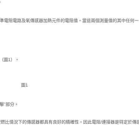
)
測量校準電阻電路及氧傳感器加熱元件的電阻值。當這兩個測量值的其中任何一
（圖1）。
圖1
擊”部分。
燃比情況下的傳感器都具有良好的精確性。因此電阻/連接器是特定於傳