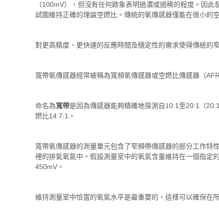
（100mV），但沒有任何跡象表明過濃或過稀的程度。因
試圖維持正確的理論空燃比。傳統的氧傳感器僅能在很小的空燃
對更高精度、更快速的反應時間及穩定性的需求使得傳統的
寬帶氧傳感器經常被稱為寬頻氧傳感器或空燃比傳感器（AF
命名為
寬帶
是因為傳感器能夠精確地探測自10:1至20:1（
燃比14.7:1。
寬帶氧傳感器的測量單元包含了窄頻帶傳感器的部分工作特
裡的排氣氧氣中。假設測量室中的氧氣含量維持在一個指定的
450mV。
維持測量室中恰當的氧氣水平是最重要的，這樣可以確保在所