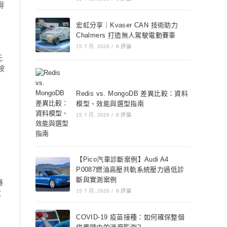
得
宏虹分享｜Kvaser CAN 技術助力
Chalmers 打造無人駕駛電動賽車
15 7 月, 2026
/
0 評論
元
按
Redis vs. MongoDB 差異比較：資料
模型、效能與選型指南
15 7 月, 2026
/
0 評論
【Pico汽車診斷案例】Audi A4
P0087燃油高壓共軌系統壓力過低診
斷與實測案例
器
15 7 月, 2026
/
0 評論
數
COVID-19 疫苗接種：如何確保整個