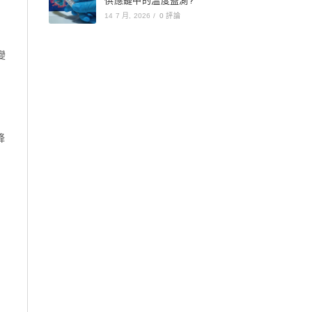
供應鏈中的溫度監測?
14 7 月, 2026
/
0 評論
變
降