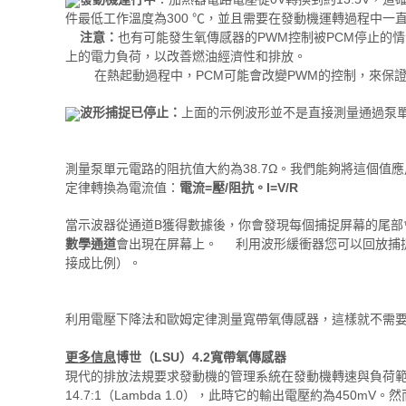
件最低工作溫度為300 ℃，並且需要在發動機運轉過程
注意：
也有可能發生氧傳感器的PWM控制被PCM停止的
上的電力負荷，以改善燃油經濟性和排放。
在熱起動過程中，PCM可能會改變PWM的控制，來保證
波形捕捉已停止：
上面的示例波形並不是直接測量通過泵
測量泵單元電路的阻抗值大約為38.7Ω。我們能夠將這個值
定律轉換為電流值：
電流=壓/阻抗。I=V/R
當示波器從通道B獲得數據後，你會發現每個捕捉屏幕的尾部
數學通道
會出現在屏幕上。 利用波形緩衝器您可以回放捕
接成比例）。
利用電壓下降法和歐姆定律測量寬帶氧傳感器，這樣就不需要用
更多信息
博世（LSU）4.2寬帶氧傳感器
現代的排放法規要求發動機的管理系統在發動機轉速與負荷
14.7:1（Lambda 1.0），此時它的輸出電壓約為450