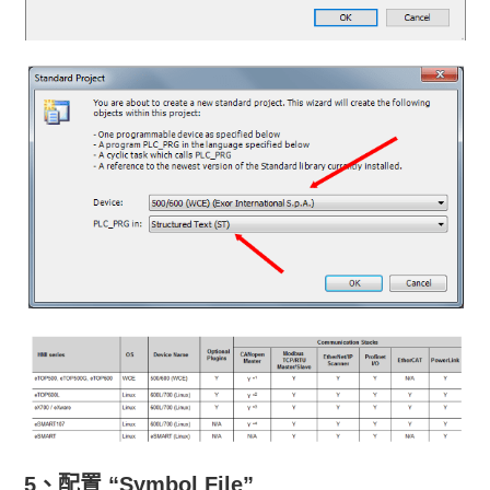
5、配置 “Symbol File”