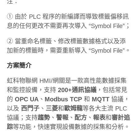
注：
① 由於 PLC 程序的新編譯而導致標籤偏移訊
息的任何更改不需要再次導入 “Symbol File”；
② 當重命名標籤、修改標籤數據格式以及添
加新的標籤時，需要重新導入 “Symbol File”。
方案簡介
虹科物聯網 HMI/網關是一款高性能數據採集
和監控設備，支持
200+通訊協議
，包括常見
的
OPC UA
、
Modbus TCP
和
MQTT
協議，
以及
西門子
、
三菱
和
歐姆龍
等各大主流 PLC
協議；支持
趨勢
、
警報
、
配方
、
報表
和
審計追
踪
等功能，快速實現設備數據的採集和分析。