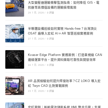
大型變壓器運輸衝擊監測指南：如何降低 GIS、電
抗器等高價值設備的運輸損壞風險
29 7 月, 2026
/
0 評論
半導體設備巡檢如何實現 Hands-free？台灣頂尖
OSAT 廠導入宏虹 AI＋AR 智慧巡檢實務案例
27 7 月, 2026
/
0 評論
Kvaser Edge Platform 實務案例：打造車規級 CAN
邊緣運算平台，提升資料擷取可靠性與開發效率
24 7 月, 2026
/
0 評論
AR 品質檢驗如何提升焊接效率？CZ LOKO 導入宏
虹 Twyn CAD 比對實戰案例
23 7 月, 2026
/
0 評論
宏虹案例｜船舶電池儲能系統 HMI 整合方案，支援