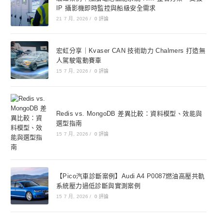
IP 攝影機即時監控與船級安全需求
21 7 月, 2026
/
0 評論
宏虹分享｜Kvaser CAN 技術助力 Chalmers 打造無
人駕駛電動賽車
15 7 月, 2026
/
0 評論
Redis vs. MongoDB 差異比較：資料模型、效能與
選型指南
15 7 月, 2026
/
0 評論
【Pico汽車診斷案例】Audi A4 P0087燃油高壓共軌
系統壓力過低診斷與實測案例
15 7 月, 2026
/
0 評論