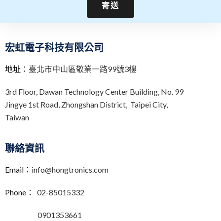
寄送
A
l
t
宏虹電子科技有限公司
e
r
地址：
臺北市中山區敬業一路99號3樓
n
a
3rd Floor,
Dawan Technology Center Building,
No. 99
t
Jingye 1st Road, Zhongshan District, Taipei City,
i
v
Taiwan
e
:
聯絡資訊
Email：
info@hongtronics.com
Phone：
02-85015332
0901353661