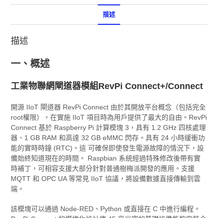
描述
描述
一、概述
工業物聯網閘道器模組RevPi Connect+/Connect
開源 IIoT 閘道器 RevPi Connect 由於其開放平台概念（包括完全
root權限），在實施 IIoT 項目時為用戶提供了最大的自由。RevPi
Connect 基於 Raspberry Pi 計算模塊 3，具有 1.2 GHz 四核處理
器、1 GB RAM 和高達 32 GB eMMC 閃存。具有 24 小時緩衝功
能的實時時鐘 (RTC)。這 可確保即使發生電源故障的情況下，設
備始終知道現在的時間。 Raspbian 系統經過特殊修改後帶有實
時補丁，可相容支援大部分針對普通樹梅派開發的應用。支援
MQTT 和 OPC UA 等常見 IIoT 協議，將設備數據直接傳輸到雲
端。
該模塊可以通過 Node-RED、Python 或直接在 C 中進行編程。