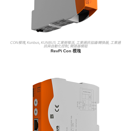
查看內容
CON模塊
,
Kunbus
,
KUNBUS 工業樹莓派
,
工業通訊協議/轉換器
,
工業通
訊與自動化控制
,
閘道器模組
RevPi Con 模塊