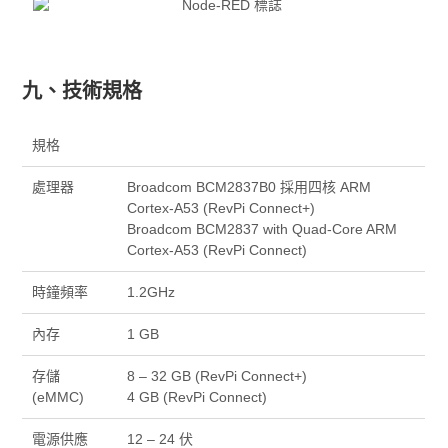
九、技術規格
規格
處理器
Broadcom BCM2837B0 採用四核 ARM
Cortex-A53 (RevPi Connect+)
Broadcom BCM2837 with Quad-Core ARM
Cortex-A53 (RevPi Connect)
時鐘頻率
1.2GHz
內存
1 GB
存儲
8 – 32 GB (RevPi Connect+)
(eMMC)
4 GB (RevPi Connect)
電源供應
12 – 24 伏