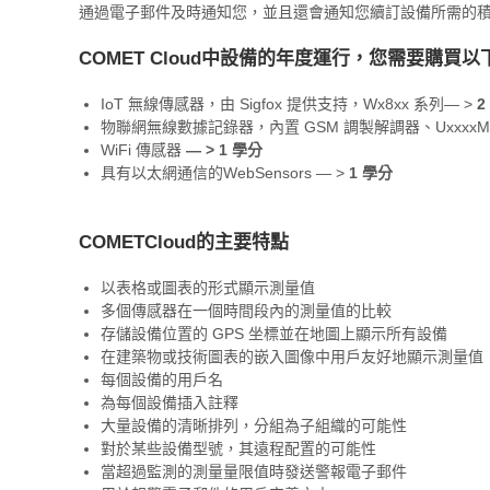
通過電子郵件及時通知您，並且還會通知您續訂設備所需的
COMET Cloud中設備的年度運行，您需要購買
IoT 無線傳感器，由 Sigfox 提供支持，Wx8xx 系列— ˃
2
物聯網無線數據記錄器，內置 GSM 調製解調器、UxxxxM 系
WiFi 傳感器
— ˃ 1 學分
具有以太網通信的WebSensors — ˃
1 學分
COMETCloud的主要特點
以表格或圖表的形式顯示測量值
多個傳感器在一個時間段內的測量值的比較
存儲設備位置的 GPS 坐標並在地圖上顯示所有設備
在建築物或技術圖表的嵌入圖像中用戶友好地顯示測量值
每個設備的用戶名
為每個設備插入註釋
大量設備的清晰排列，分組為子組織的可能性
對於某些設備型號，其遠程配置的可能性
當超過監測的測量量限值時發送警報電子郵件