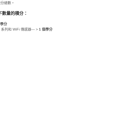
積分總數。
以下數量的積分：
 學分
列和 WiFi 傳感器— ˃
1 個學分