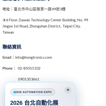
t
i
地址：
臺北市中山區敬業一路99號3樓
v
e
3rd Floor,
Dawan Technology Center Building,
No. 99
:
Jingye 1st Road, Zhongshan District, Taipei City,
Taiwan
聯絡資訊
Email：
info@hongtronics.com
Phone：
02-85015332
0901353661
×
0901353665
2026 AUTOMATION EXPO
2026 台北自動化展