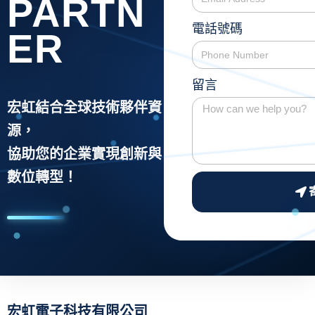
PARTN
電話號碼
ER
留言
宏虹結合全球技術夥伴資
源，
協助您的企業實現創新與
數位轉型！
A
l
t
e
r
n
a
宏虹電子科技有限公司