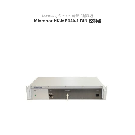
READ MORE
Micronor
,
Sensor
,
增量式編碼器
Micronor HK-MR340-1 DIN 控制器