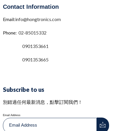
Contact Information
Email:
info@hongtronics.com
Phone:
02-85015332
0901353661
0901353665
Subscribe to us
別錯過任何最新消息，點擊訂閱我們！
Email Address