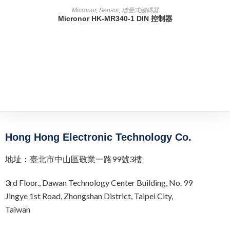
READ MORE
Micronor
,
Sensor
,
增量式編碼器
Micronor HK-MR340-1 DIN 控制器
Hong Hong Electronic Technology Co.
地址：
臺北市中山區敬業一路99號3樓
3rd Floor.,
Dawan Technology Center Building,
No. 99
Jingye 1st Road, Zhongshan District, Taipei City,
Taiwan