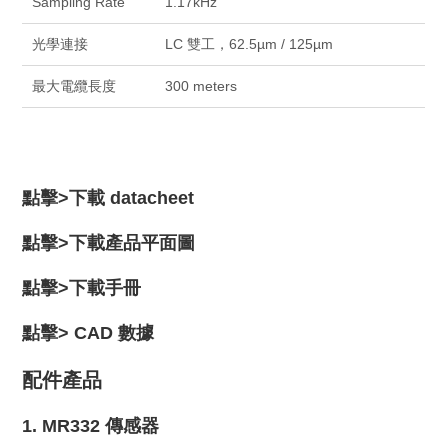
Sampling Rate
1.17kHz
光學連接
LC 雙工，62.5µm / 125µm
最大電纜長度
300 meters
點擊>
下載 datacheet
點擊>
下載產品平面圖
點擊>
下載手冊
點擊>
CAD 數據
配件產品
1.
MR332 傳感器