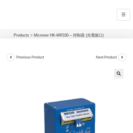
Products
>
Micronor HK-MR330 – 控制器 (光電接口)
Previous Product
Next Product
🔍