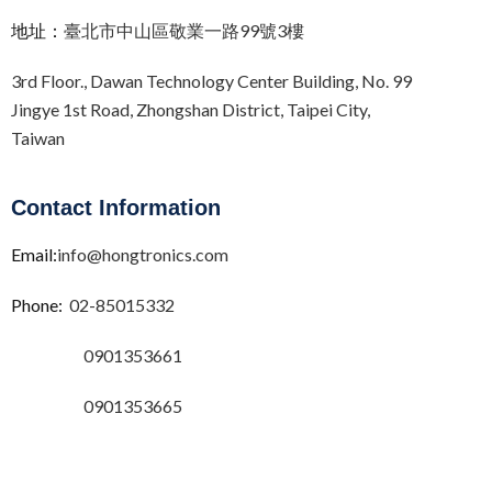
地址：
臺北市中山區敬業一路99號3樓
3rd Floor.,
Dawan Technology Center Building,
No. 99
Jingye 1st Road, Zhongshan District, Taipei City,
Taiwan
Contact Information
Email:
info@hongtronics.com
Phone:
02-85015332
0901353661
0901353665