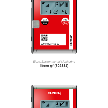
READ MORE
Elpro
,
Environmental Monitoring
libero gf (802331)