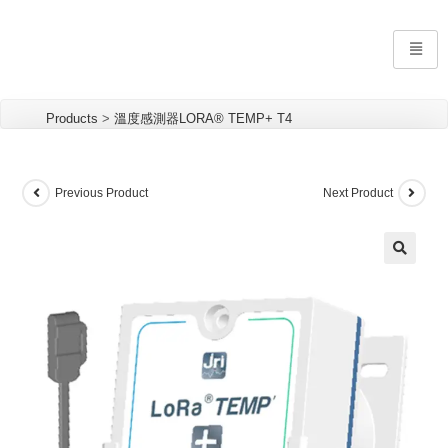
Products
>
溫度感測器LORA® TEMP+ T4
Previous Product
Next Product
🔍