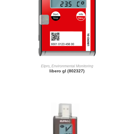
READ MORE
Elpro
,
Environmental Monitoring
libero gl (802327)