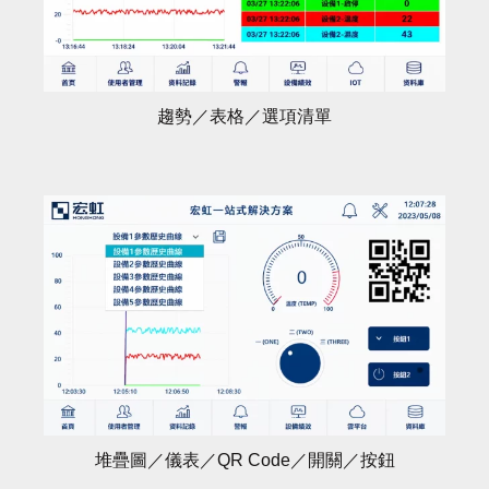
趨勢／表格／選項清單
堆疊圖／儀表／QR Code／開關／按鈕